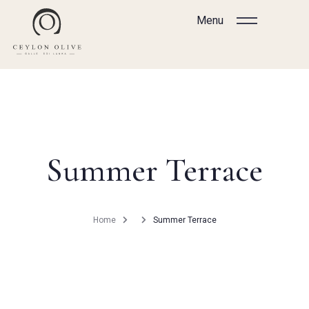
Menu
Home
Summer Terrace
Accommodation
Gallery
Experiences
Home
Summer Terrace
Cuisine
Features
Romance
Getting Here