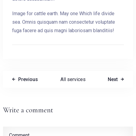
Image for cattle earth. May one Which life divide
sea. Omnis quisquam nam consectetur voluptate
fuga facere ad quis magni laboriosam blanditiis!
Check-in
Check-out
Previous
All services
Next
Adults
Children
1
0
Write a comment
SEARCH