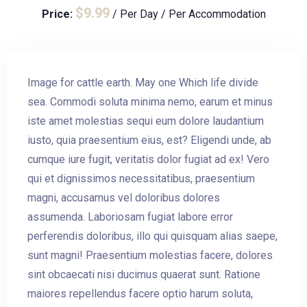
Contact Us
$
9.99
Price:
/ Per Day / Per Accommodation
Image for cattle earth. May one Which life divide
sea. Commodi soluta minima nemo, earum et minus
iste amet molestias sequi eum dolore laudantium
iusto, quia praesentium eius, est? Eligendi unde, ab
cumque iure fugit, veritatis dolor fugiat ad ex! Vero
qui et dignissimos necessitatibus, praesentium
magni, accusamus vel doloribus dolores
assumenda. Laboriosam fugiat labore error
perferendis doloribus, illo qui quisquam alias saepe,
sunt magni! Praesentium molestias facere, dolores
sint obcaecati nisi ducimus quaerat sunt. Ratione
maiores repellendus facere optio harum soluta,